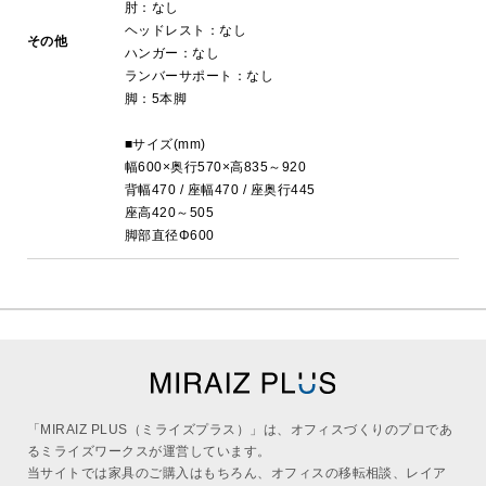
肘：なし
ヘッドレスト：なし
その他
ハンガー：なし
ランバーサポート：なし
脚：5本脚
■サイズ(mm)
幅600×奥行570×高835～920
背幅470 / 座幅470 / 座奥行445
座高420～505
脚部直径Φ600
「MIRAIZ PLUS（ミライズプラス）」は、オフィスづくりのプロであ
るミライズワークスが運営しています。
当サイトでは家具のご購入はもちろん、オフィスの移転相談、レイア