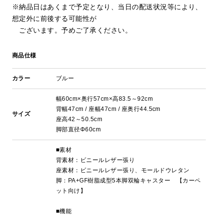
※納品日はあくまで予定となり、当日の配送状況等により、
想定外に前後する可能性が
ございます。予めご了承ください。
商品仕様
カラー
ブルー
幅60cm×奥行57cm×高83.5～92cm
背幅47cm / 座幅47cm / 座奥行44.5cm
サイズ
座高42～50.5cm
脚部直径Φ60cm
■素材
背素材：ビニールレザー張り
座素材：ビニールレザー張り、モールドウレタン
脚：PA+GF樹脂成型5本脚双輪キャスター 【カーペ
ット向け】
■機能